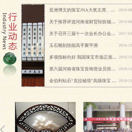
亚洲博文的珠宝JNA大奖主席、《亚洲珠宝》杂志主编周美丽和世界黄金协会顾问郑良豪先生到郑州华泰工艺有限公司参观
2019-08
关于推荐评选河南省财贸轻纺烟草行业大工匠的通知
2019-06
关于召开三届十一次会长办公会议的通知
2017-03
玉石雕刻技能高手聚平洲
2016-11
多项指标向好 我国珠宝市场正渐转暖
2016-11
第六届河南省珠宝首饰营业员营销技能大赛
2016-11
金伯利钻石“克拉秘境”高级珠宝 闪耀商都
2016-11