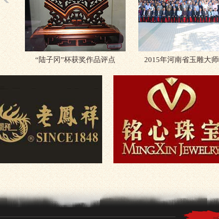
子冈
“陆子冈”杯获奖作品评点
2015年河南省玉雕大
名单